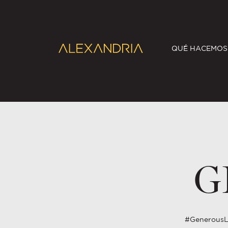
QUÉ HACEMOS
G
#GenerousLa