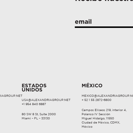
ESTADOS
MÉXICO
UNIDOS
IAGROUP.NET
MEXICO@ALEXANDRIAGROUP.N
USA@ALEXANDRIAGROUP.NET
+ 52 1 55 2872-6800
+1 954 840 6887
Campos Elíseos 219, interior 4,
80 SW 8 St, Suite 2000
Polanco IV Sección
Miami – FL – 33130
Miguel Hidalgo, 11550
Ciudad de México, CDMX,
México