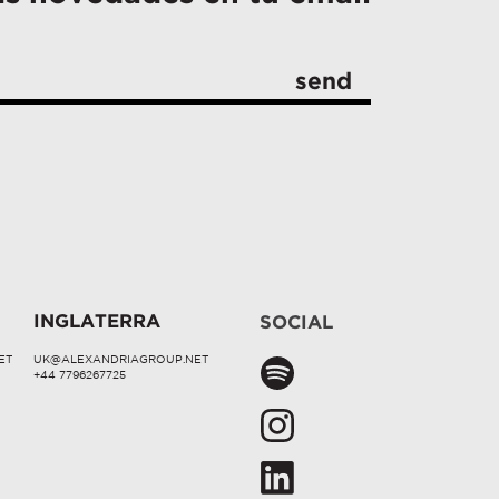
INGLATERRA
SOCIAL
ET
UK@ALEXANDRIAGROUP.NET
+44 7796267725