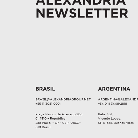
ALEXANDRIA
NEWSLETTER
BRASIL
ARGENTINA
BRASIL@ALEXANDRIAGROUP.NET
ARGENTINA@ALEXANDR
+55 11 3081 0091
+54 9 11 3448-2818
Praça Ramos de Azevedo 206
Italia 451,
Cj. 1510 – República
Vicente López,
São Paulo – SP – CEP: 01037-
CP B1638, Buenos Aires
010 Brasil