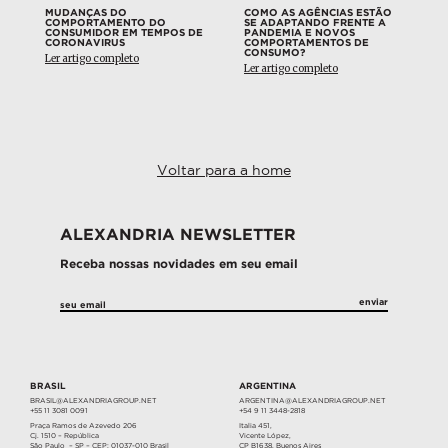
MUDANÇAS DO
COMO AS AGÊNCIAS ESTÃO
COMPORTAMENTO DO
SE ADAPTANDO FRENTE A
CONSUMIDOR EM TEMPOS DE
PANDEMIA E NOVOS
CORONAVIRUS
COMPORTAMENTOS DE
CONSUMO?
Ler artigo completo
Ler artigo completo
Voltar para a home
ALEXANDRIA NEWSLETTER
Receba nossas novidades em seu email
BRASIL
ARGENTINA
BRASIL@ALEXANDRIAGROUP.NET
ARGENTINA@ALEXANDRIAGROUP.NET
+55 11 3081 0091
+54 9 11 3448-2818
Praça Ramos de Azevedo 206
Italia 451,
Cj. 1510 – República
Vicente López,
São Paulo – SP – CEP: 01037-010 Brasil
CP B1638, Buenos Aires