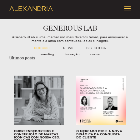
GENEROUS LAB
#GenerousLab é uma imersão nos mais diversos temas, para enriquecer a
mente e a alma com conteúdos, ideias e insights.
PODCAST
NEWS
BIBLIOTECA
branding
inovação
cursos
Últimos posts
EMPREENDEDORISMO E
O MERCADO B2B E A NOVA
CONSTRUÇÃO DE MARCAS
DINÂMICA DA CONQUISTA
ICÔNICAS COM NOSSA CEO,
DO CLIENTE