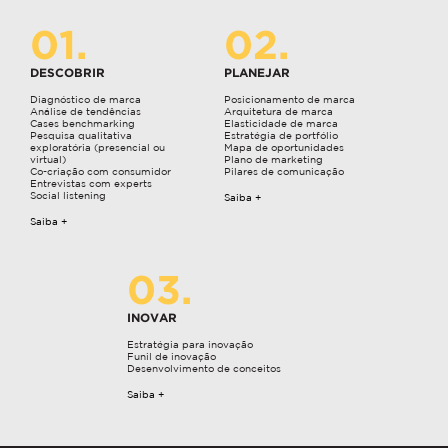
DESCOBRIR
PLANEJAR
Diagnóstico de marca
Posicionamento de marca
Análise de tendências
Arquitetura de marca
Cases benchmarking
Elasticidade de marca
Pesquisa qualitativa
Estratégia de portfólio
exploratória (presencial ou
Mapa de oportunidades
virtual)
Plano de marketing
Co-criação com consumidor
Pilares de comunicação
Entrevistas com experts
Social listening
Saiba +
Saiba +
INOVAR
Estratégia para inovação
Funil de inovação
Desenvolvimento de conceitos
Saiba +