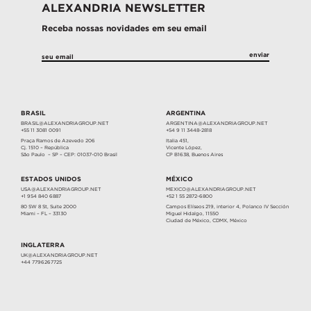
ALEXANDRIA NEWSLETTER
Receba nossas novidades em seu email
BRASIL
ARGENTINA
BRASIL@ALEXANDRIAGROUP.NET
ARGENTINA@ALEXANDRIAGROUP.NET
+55 11 3081 0091
+54 9 11 3448-2818
Praça Ramos de Azevedo 206
Italia 451,
Cj. 1510 – República
Vicente López,
São Paulo – SP – CEP: 01037-010 Brasil
CP B1638, Buenos Aires
ESTADOS UNIDOS
MÉXICO
USA@ALEXANDRIAGROUP.NET
MEXICO@ALEXANDRIAGROUP.NET
+1 954 840 6887
+52 1 55 2872-6800
80 SW 8 St, Suite 2000
Campos Elíseos 219, interior 4, Polanco IV Sección
Miami – FL – 33130
Miguel Hidalgo, 11550
Ciudad de México, CDMX, México
INGLATERRA
UK@ALEXANDRIAGROUP.NET
+44 7796267725