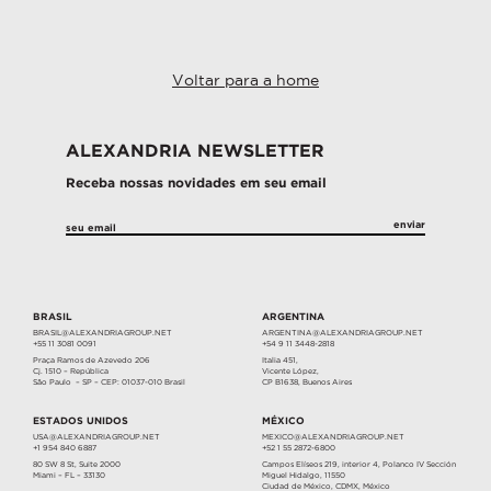
Voltar para a home
ALEXANDRIA NEWSLETTER
Receba nossas novidades em seu email
BRASIL
ARGENTINA
BRASIL@ALEXANDRIAGROUP.NET
ARGENTINA@ALEXANDRIAGROUP.NET
+55 11 3081 0091
+54 9 11 3448-2818
Praça Ramos de Azevedo 206
Italia 451,
Cj. 1510 – República
Vicente López,
São Paulo – SP – CEP: 01037-010 Brasil
CP B1638, Buenos Aires
ESTADOS UNIDOS
MÉXICO
USA@ALEXANDRIAGROUP.NET
MEXICO@ALEXANDRIAGROUP.NET
+1 954 840 6887
+52 1 55 2872-6800
80 SW 8 St, Suite 2000
Campos Elíseos 219, interior 4, Polanco IV Sección
Miami – FL – 33130
Miguel Hidalgo, 11550
Ciudad de México, CDMX, México