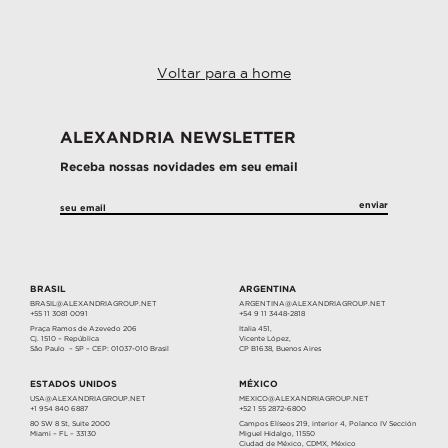
Voltar para a home
ALEXANDRIA NEWSLETTER
Receba nossas novidades em seu email
BRASIL
ARGENTINA
BRASIL@ALEXANDRIAGROUP.NET
ARGENTINA@ALEXANDRIAGROUP.NET
+55 11 3081 0091
+54 9 11 3448-2818
Praça Ramos de Azevedo 206
Italia 451,
Cj. 1510 – República
Vicente López,
São Paulo – SP – CEP: 01037-010 Brasil
CP B1638, Buenos Aires
ESTADOS UNIDOS
MÉXICO
USA@ALEXANDRIAGROUP.NET
MEXICO@ALEXANDRIAGROUP.NET
+1 954 840 6887
+52 1 55 2872-6800
80 SW 8 St, Suite 2000
Campos Elíseos 219, interior 4, Polanco IV Sección
Miami – FL – 33130
Miguel Hidalgo, 11550
Ciudad de México, CDMX, México