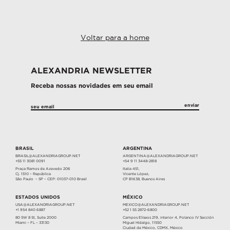
Voltar para a home
ALEXANDRIA NEWSLETTER
Receba nossas novidades em seu email
BRASIL
ARGENTINA
BRASIL@ALEXANDRIAGROUP.NET
ARGENTINA@ALEXANDRIAGROUP.NET
+55 11 3081 0091
+54 9 11 3448-2818
Praça Ramos de Azevedo 206
Italia 451,
Cj. 1510 – República
Vicente López,
São Paulo – SP – CEP: 01037-010 Brasil
CP B1638, Buenos Aires
ESTADOS UNIDOS
MÉXICO
USA@ALEXANDRIAGROUP.NET
MEXICO@ALEXANDRIAGROUP.NET
+1 954 840 6887
+52 1 55 2872-6800
80 SW 8 St, Suite 2000
Campos Elíseos 219, interior 4, Polanco IV Sección
Miami – FL – 33130
Miguel Hidalgo, 11550
Ciudad de México, CDMX, México