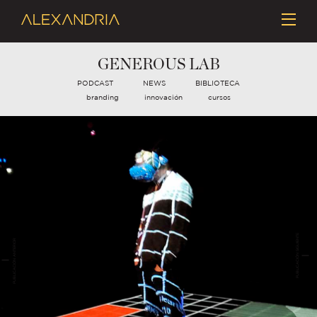
GENEROUS LAB
PODCAST
NEWS
BIBLIOTECA
branding
innovación
cursos
PUBLICACIÓN SIGUIENTE
PUBLICACIÓN ANTERIOR