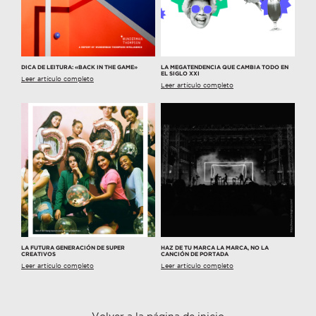
DICA DE LEITURA: «BACK IN THE GAME»
LA MEGATENDENCIA QUE CAMBIA TODO EN
EL SIGLO XXI
Leer artículo completo
Leer artículo completo
LA FUTURA GENERACIÓN DE SUPER
HAZ DE TU MARCA LA MARCA, NO LA
CREATIVOS
CANCIÓN DE PORTADA
Leer artículo completo
Leer artículo completo