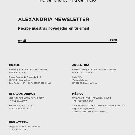
Volver a la página de inicio
ALEXANDRIA NEWSLETTER
Recibe nuestras novedades en tu email
BRASIL
ARGENTINA
BRASIL@ALEXANDRIAGROUP.NET
ARGENTINA@ALEXANDRIAGROUP.NET
+55 11 3081 0091
+54 9 11 3448-2818
Praça Ramos de Azevedo 206
Italia 451,
Cj. 1510 – República
Vicente López,
São Paulo – SP – CEP: 01037-010 Brasil
CP B1638, Buenos Aires
ESTADOS UNIDOS
MÉXICO
USA@ALEXANDRIAGROUP.NET
MEXICO@ALEXANDRIAGROUP.NET
+1 954 840 6887
+ 52 1 55 2872-6800
80 SW 8 St, Suite 2000
Campos Elíseos 219, interior 4, Polanco IV Sección
Miami – FL – 33130
Miguel Hidalgo, 11550
Ciudad de México, CDMX, México
INGLATERRA
UK@ALEXANDRIAGROUP.NET
+44 7796267725