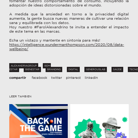
fomentar nuestro comportamiento de consumo, incluyendo la
adopción de ideas distorsionadas sobre el mundo.
A medida que la ansiedad en torno a la privacidad digital
aumenta, la gente busca nuevas maneras de cultivar una relación
sana y equilibrada con los datos.
Hoy nuestro #FarolAlexandrino te invita a entender el impacto
de este tema en las marcas.
Echa un vistazo y mantente en sintonía para más!
https://intelligence.wundermanthompson.com/2020/08/data-
wellbeing/
ALEXANDRIAGROUP
BEM-
ESTAR
BIENESTAR
BRANDING
DIGITAL
GENEROUSLAB
SAÚDE
TECNO
compartir
facebook
twitter
pinterest
linkedin
LEER TAMBIEN