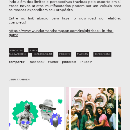
indo além dos limites e perspectivas trazidas pelo esporte em si.
Esses novos atletas multifacetados podem ser um veículo para
as marcas expandirem seu propósito.
Entre no link abaixo para fazer o download do relatório
completo!
https://www.wundermanthompson.com/insight/back-in-the-
game
ESPORTES
FAROL
ALEXANDRINO
GENEROUSLAB
INSIGHTS
MARCAS
TENDÊNCIAS
compartir
facebook
twitter
pinterest
linkedin
LEER TAMBIEN