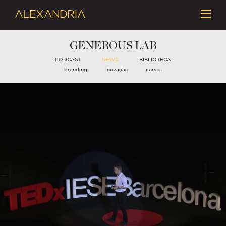
GENEROUS LAB
PODCAST
NEWS
BIBLIOTECA
branding
inovação
cursos
PRÓXIMO POST
POST ANTERIOR