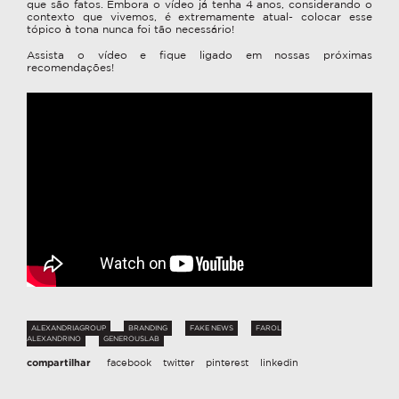
que são fatos. Embora o vídeo já tenha 4 anos, considerando o
contexto que vivemos, é extremamente atual- colocar esse
tópico à tona nunca foi tão necessário!
Assista o vídeo e fique ligado em nossas próximas
recomendações!
ALEXANDRIAGROUP
BRANDING
FAKE NEWS
FAROL
ALEXANDRINO
GENEROUSLAB
compartilhar
facebook
twitter
pinterest
linkedin