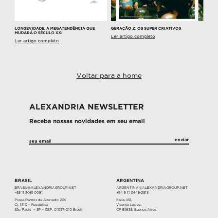
LONGEVIDADE: A MEGATENDÊNCIA QUE
GERAÇÃO Z: OS SUPER CRIATIVOS
MUDARÁ O SÉCULO XXI
Ler artigo completo
Ler artigo completo
Voltar para a home
ALEXANDRIA NEWSLETTER
Receba nossas novidades em seu email
BRASIL
ARGENTINA
BRASIL@ALEXANDRIAGROUP.NET
ARGENTINA@ALEXANDRIAGROUP.NET
+55 11 3081 0091
+54 9 11 3448-2818
Praça Ramos de Azevedo 206
Italia 451,
Cj. 1510 – República
Vicente López,
São Paulo – SP – CEP: 01037-010 Brasil
CP B1638, Buenos Aires