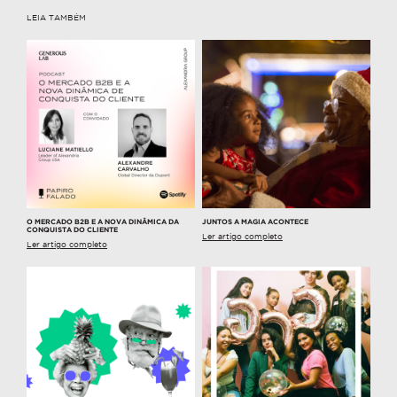
LEIA TAMBÉM
O MERCADO B2B E A NOVA DINÂMICA DA
JUNTOS A MAGIA ACONTECE
CONQUISTA DO CLIENTE
Ler artigo completo
Ler artigo completo